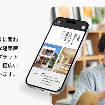
りに関わ
な建築産
プラット
、幅広い
います。